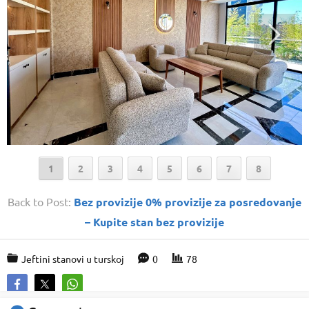
1
2
3
4
5
6
7
8
Back to Post:
Bez provizije 0% provizije za posredovanje
– Kupite stan bez provizije
Support Agent
Jeftini stanovi u turskoj
0
78