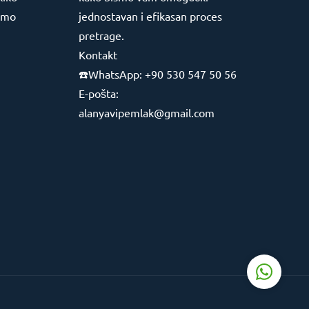
jimo
jednostavan i efikasan proces
pretrage.
Kontakt
☎️WhatsApp: +90 530 547 50 56
Support Agent
E-pošta:
alanyavipemlak@gmail.com
Reply