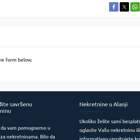
the form below.
ite savršenu
Nekretnine u Alanji
ninu
Ukoliko želite sami besplat
 da vam pomognemo u
oglasite Vašu nekretninu ili
 za nekretninama. Bilo da
informativno raspitujete ko