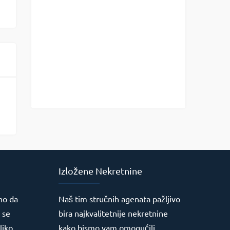
Izložene Nekretnine
no da
Naš tim stručnih agenata pažljivo
 se
bira najkvalitetnije nekretnine
liko
kako bismo vam omogućili