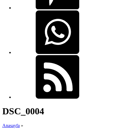
DSC_0004
Anasayfa
»