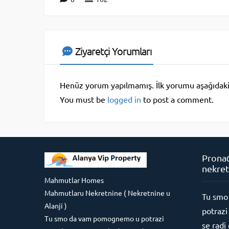
Ziyaretçi Yorumları
Henüz yorum yapılmamış. İlk yorumu aşağıdaki fo
You must be
logged in
to post a comment.
Pronađ
nekret
Mahmutlar Homes
Mahmutlaru Nekretnine ( Nekretnine u
Tu smo
Alanji )
potrazi
Tu smo da vam pomognemo u potrazi
se radi 