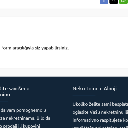
rm aracılığıyla siz yapabilirsiniz.
ite savršenu
Nekretnine u Alanji
ninu
Ukoliko želite sami besplat
 da vam pomognemo u
oglasite Vašu nekretninu ili
 za nekretninama. Bilo da
informativno raspitujete ko
o prodaji ili kupovini
vredi Vaša nekretnina, sto