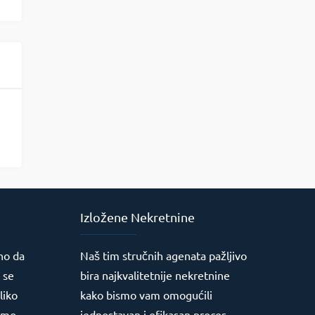
Izložene Nekretnine
no da
Naš tim stručnih agenata pažljivo
 se
bira najkvalitetnije nekretnine
liko
kako bismo vam omogućili
jimo
jednostavan i efikasan proces