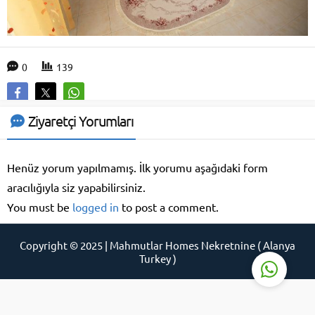
0
139
Support Agent
Ziyaretçi Yorumları
Henüz yorum yapılmamış. İlk yorumu aşağıdaki form
aracılığıyla siz yapabilirsiniz.
You must be
logged in
to post a comment.
Cevap Yaz
Copyright © 2025 | Mahmutlar Homes Nekretnine ( Alanya
Turkey )