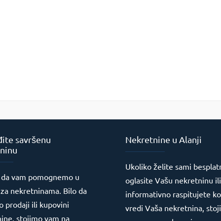
ite savršenu
Nekretnine u Alanji
ninu
Ukoliko želite sami besplat
 da vam pomognemo u
oglasite Vašu nekretninu ili
 za nekretninama. Bilo da
informativno raspitujete ko
o prodaji ili kupovini
vredi Vaša nekretnina, sto
ine, stojimo vam na