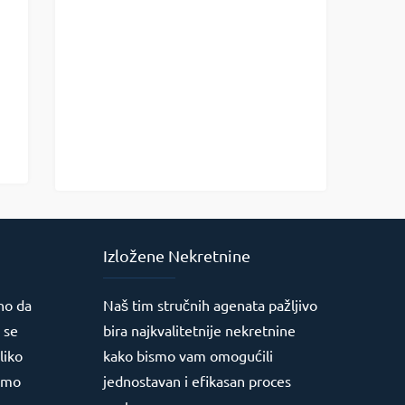
Izložene Nekretnine
no da
Naš tim stručnih agenata pažljivo
 se
bira najkvalitetnije nekretnine
liko
kako bismo vam omogućili
jimo
jednostavan i efikasan proces