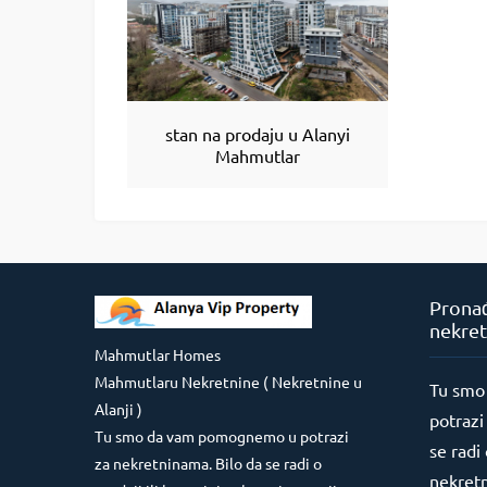
stan na prodaju u Alanyi
Mahmutlar
Pronađ
nekret
Mahmutlar Homes
Mahmutlaru Nekretnine ( Nekretnine u
Tu smo
Alanji )
potrazi
Tu smo da vam pomognemo u potrazi
se radi 
za nekretninama. Bilo da se radi o
nekretn