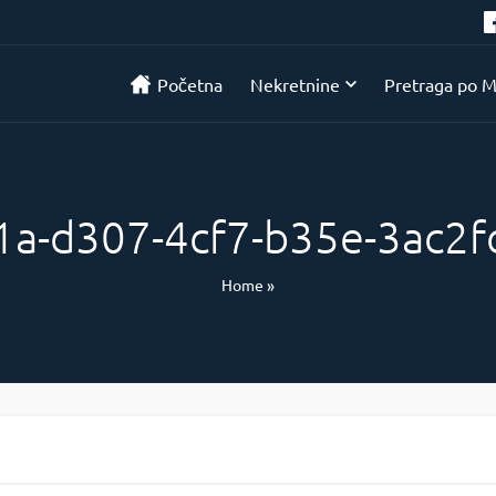
Početna
Nekretnine
Pretraga po M
a-d307-4cf7-b35e-3ac2
Home
»