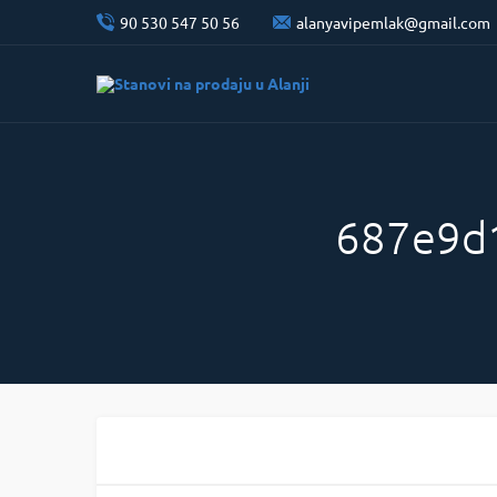
90 530 547 50 56
alanyavipemlak@gmail.com
687e9d1