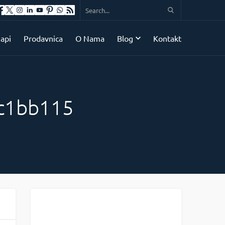
api
Prodavnica
O Nama
Blog
Kontakt
fc1bb115