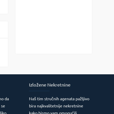
Izložene Nekretnine
no da
Naš tim stručnih agenata pažljivo
 se
bira najkvalitetnije nekretnine
liko
kako bismo vam omogućili