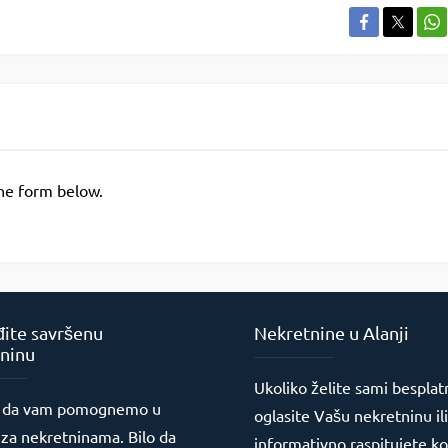
the form below.
ite savršenu
Nekretnine u Alanji
ninu
Ukoliko želite sami besplat
 da vam pomognemo u
oglasite Vašu nekretninu ili
 za nekretninama. Bilo da
informativno raspitujete ko