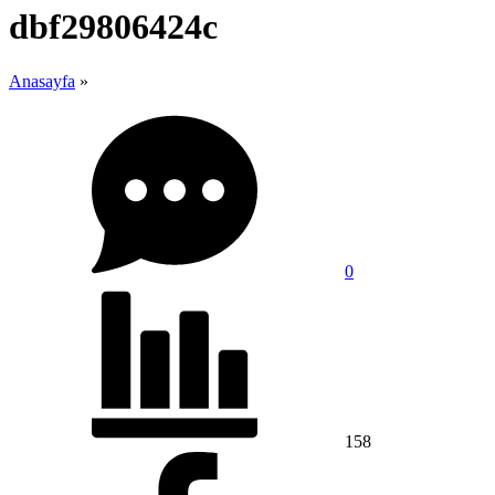
dbf29806424c
Anasayfa
»
0
158