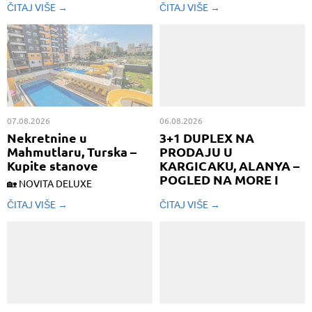
Pretražite ponudu na Mahmutlar
ponuda oglasa u kojima se
ČITAJ VIŠE →
ČITAJ VIŠE →
Homes – čeka vas prodaja
prodaju povoljni i kvalitetni
stanova do 50000 evra u Turskoj .
stanovi čeka vas na .Google Form
Google Form :
https://forms.gle/P3H7tgSbt5Ure
https://forms.gle/P3H7tgSbt5Ure5ea9
Prodaja stanova u Turskoj do
Prodaja stanova u Turskoj do...
40.000 eura Želite...
07.08.2026
06.08.2026
Nekretnine u
3+1 DUPLEX NA
Mahmutlaru, Turska –
PRODAJU U
Kupite stanove
KARGICAKU, ALANYA –
POGLED NA MORE I
🏡 NOVITA DELUXE
BAZEN
MAHMUTLAR – EKSKLUSIV 2+1
ČITAJ VIŠE →
ČITAJ VIŠE →
HJØRNELEJLIGHED TIL SALG 🌊
🏡 3+1 DUPLEX NA PRODAJU U
Hav-, bjerg- og pooludsigt | Kun
KARGICAKU, ALANYA – POGLED
150 meter fra havet Til salg: En
NA MORE I BAZEN 📍 Kargıcak |
attraktiv og fuldt møbleret 2+1
Alanya | Turska Predstavljamo
hjørnelejlighed i det populære
vam prostran 3+1 duplex stan u
Novita Deluxe...
Kargıcak-u, Alanya, površine oko
180 m², smješten na...