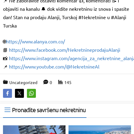
📌 Ne zaboravite ostaviti komentar 👍, komentirati 📝 i
objaviti na kanalu 🔔 dok vidite nekretninu iz snova i spasite
dan! Stan na prodaju Alanji, Turskoj #Nekretnine u #Alanji
Turska
🌐
https://www.alanya.com.co/
📘
https://www.facebook.com/NekretnineprodajuAlanji
📸
https://www.instagram.com/agencija_za_nekretnine_alanj
📌
https://www.youtube.com/@NekretnineAl
Uncategorized
0
145
Pronađite savršenu nekretninu