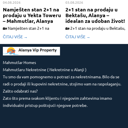
04.08.2026
03.08.2026
Namješten stan 2+1 na
2+1 stan na prodaju u
prodaju u Yekta Toweru
Bektašu, Alanya –
– Mahmutlar, Alanya
idealan za udoban život!
🏡 Namješten stan 2+1 na
🏡 2+1 stan na prodaju u Bektašu,
prodaju u Yekta Toweru –
Alanya – idealan za udoban život!
ČITAJ VIŠE →
ČITAJ VIŠE →
Mahmutlar, Alanya Na prodaju je
📍 Lokacija: Pogledajte na
prostran i potpuno namješten
Google Maps ✨ Na prodaju je
stan u poznatom stambenom
svijetao i udoban 2+1 stan
kompleksu Yekta Tower u
površine 105 m², smješten na 2.
Mahmutlaru. Zahvaljujući
Mahmutlar Homes
spratu....
odličnoj lokaciji, bogatim
Mahmutlaru Nekretnine ( Nekretnine u Alanji )
sadržajima i blizini...
Tu smo da vam pomognemo u potrazi za nekretninama. Bilo da se
radi o prodaji ili kupovini nekretnine, stojimo vam na raspolaganju.
Zašto odabrati nas?
Zato što prema svakom klijentu i njegovim zahtevima imamo
individualni pristup poštojući njegove potrebe.